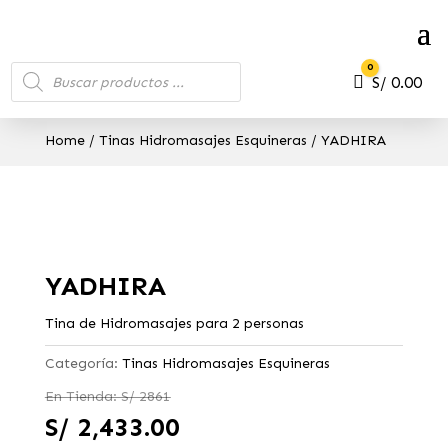
Búsqueda
0
de
Carro
S/
0.00
productos
Home
/
Tinas Hidromasajes Esquineras
/ YADHIRA
YADHIRA
Tina de Hidromasajes para 2 personas
Categoría:
Tinas Hidromasajes Esquineras
En Tienda: S/ 2861
S/
2,433.00