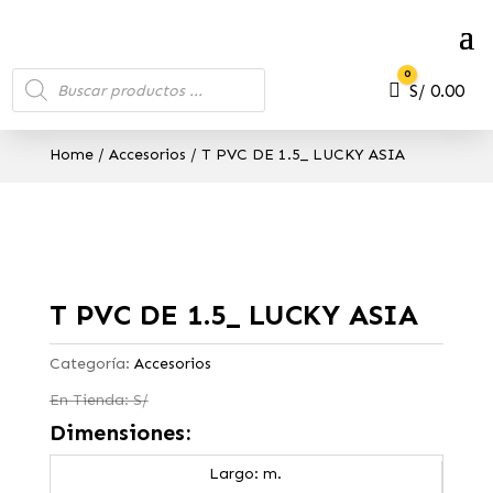
Búsqueda
0
de
Carro
S/
0.00
productos
Home
/
Accesorios
/ T PVC DE 1.5_ LUCKY ASIA
T PVC DE 1.5_ LUCKY ASIA
Categoría:
Accesorios
En Tienda: S/
Dimensiones:
Largo: m.