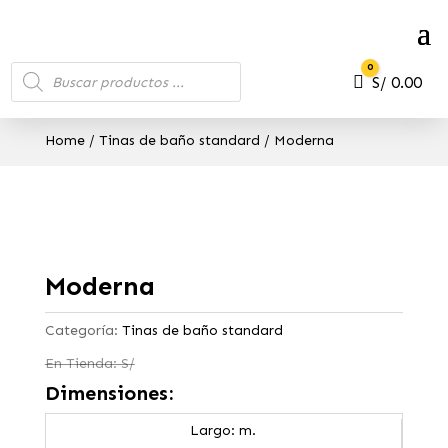
Búsqueda
0
de
Carro
S/
0.00
productos
Home
/
Tinas de baño standard
/ Moderna
Moderna
Categoría:
Tinas de baño standard
En Tienda: S/
Dimensiones:
Largo: m.