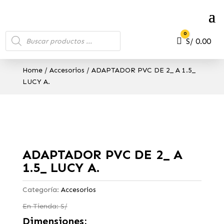
Búsqueda
0
de
Carro
S/
0.00
productos
Home
/
Accesorios
/ ADAPTADOR PVC DE 2_ A 1.5_
LUCY A.
ADAPTADOR PVC DE 2_ A
1.5_ LUCY A.
Categoría:
Accesorios
En Tienda: S/
Dimensiones: